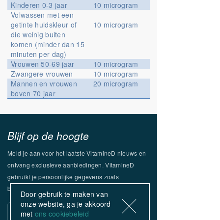
Kinderen 0-3 jaar
10 microgram
Volwassen met een
getinte huidskleur of
10 microgram
die weinig buiten
komen (minder dan 15
minuten per dag)
Vrouwen 50-69 jaar
10 microgram
Zwangere vrouwen
10 microgram
Mannen en vrouwen
20 microgram
boven 70 jaar
Blijf op de hoogte
Meld je aan voor het laatste VitamineD nieuws en
ontvang exclusieve aanbiedingen.
VitamineD
gebruikt je persoonlijke gegevens zoals
beschreven in ons
Privacybeleid
.
Door gebruik te maken van
E-mailadres
onze website, ga je akkoord
met
ons cookiebeleid