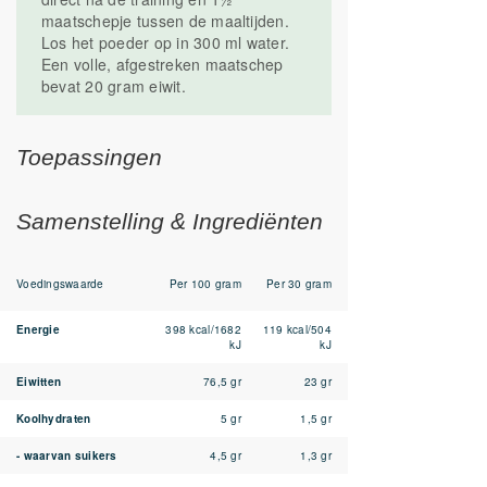
maatschepje tussen de maaltijden.
Los het poeder op in 300 ml water.
Een volle, afgestreken maatschep
bevat 20 gram eiwit.
Toepassingen
Samenstelling & Ingrediënten
Voedingswaarde
Per 100 gram
Per 30 gram
Energie
398 kcal/1682
119 kcal/504
kJ
kJ
Eiwitten
76,5 gr
23 gr
Koolhydraten
5 gr
1,5 gr
- waarvan suikers
4,5 gr
1,3 gr