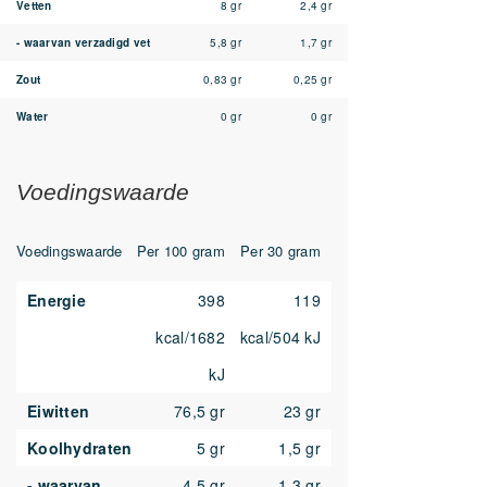
Vetten
8 gr
2,4 gr
- waarvan verzadigd vet
5,8 gr
1,7 gr
Zout
0,83 gr
0,25 gr
Water
0 gr
0 gr
Voedingswaarde
Voedingswaarde
Per 100 gram
Per 30 gram
Energie
398
119
kcal/1682
kcal/504 kJ
kJ
Eiwitten
76,5 gr
23 gr
Koolhydraten
5 gr
1,5 gr
- waarvan
4,5 gr
1,3 gr