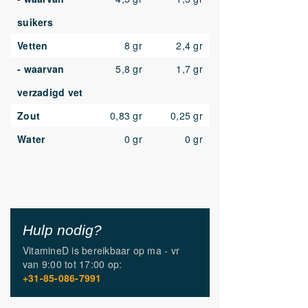
suikers
Vetten
8 gr
2,4 gr
- waarvan
5,8 gr
1,7 gr
verzadigd vet
Zout
0,83 gr
0,25 gr
Water
0 gr
0 gr
Hulp nodig?
VitamineD is bereikbaar op
ma - vr
van
9:00 tot 17:00
op:
+31-85-086-7991