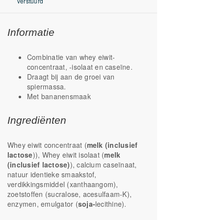
verstuurd
Informatie
Combinatie van whey eiwit-
concentraat, -isolaat en caseïne.
Draagt bij aan de groei van
spiermassa.
Met bananensmaak
Ingrediënten
Whey eiwit concentraat (
melk (inclusief
lactose
)), Whey eiwit isolaat (
melk
(inclusief lactose)
), calcium caseïnaat,
natuur identieke smaakstof,
verdikkingsmiddel (xanthaangom),
zoetstoffen (sucralose, acesulfaam-K),
enzymen, emulgator (
soja-
lecithine).