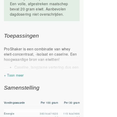
Een volle, afgestreken maatschep
bevat 20 gram eiwit. Aanbevolen
dagdosering niet overschrijden.
Toepassingen
ProShaker is een combinatie van whey
eiwit-concentraat, -isolaat en caseïne. Een
hoogwaardige bron van eiwitten!
Caseïne, langzame vertering dus een
geleidelijke afgifte
Eiwit-concentraat, hoog percentage
eiwitten
Samenstelling
Eiwit-isolaat, hoogwaardige,
gezuiverde eiwitten
Voorzie je lichaam van extra eiwit na
Voedingswaarde
Per 100 gram
Per 30 gram
bijvoorbeeld een (kracht)training.
Draagt bij aan de groei van spiermassa.
Energie
383 kcal
​/​
1620
115 kcal
​/​
486