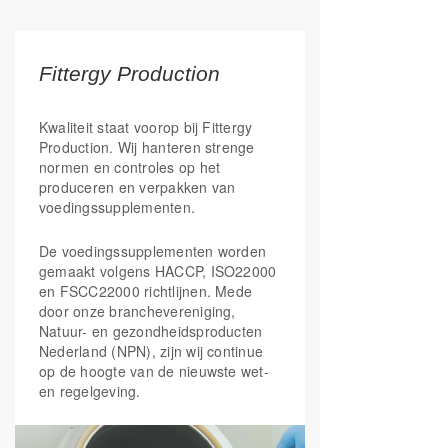
verzadigd vet
Zout
0,13 gr
0,04 gr
Fittergy Production
Water
0 gr
0 gr
Kwaliteit staat voorop bij Fittergy
Production. Wij hanteren strenge
normen en controles op het
produceren en verpakken van
voedingssupplementen.
De voedingssupplementen worden
gemaakt volgens HACCP, ISO22000
en FSCC22000 richtlijnen. Mede
door onze branchevereniging,
Natuur- en gezondheidsproducten
Nederland (NPN), zijn wij continue
op de hoogte van de nieuwste wet-
en regelgeving.