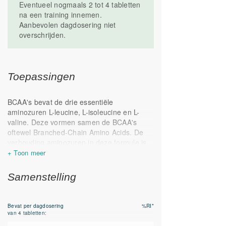
Eventueel nogmaals 2 tot 4 tabletten
na een training innemen.
Aanbevolen dagdosering niet
overschrijden.
Toepassingen
BCAA's bevat de drie essentiële
aminozuren L-leucine, L-isoleucine en L-
valine. Deze vormen samen de BCAA's
oftewel Branched-Chain Amino Acids. De
verhouding aminozuren in deze formule is
uitgebalanceerd: leucine:isoleucine:valine
2:1:1.
Samenstelling
BCAA's zijn als aminozuren onderdeel van
lichaamseiwitten. Het lichaam kan deze
essentiële aminozuren niet zelf aan maken
Bevat per dagdosering
%RI*
en is dus afhankelijk van voeding,
van 4 tabletten:
(eventueel aangevuld met een supplement).