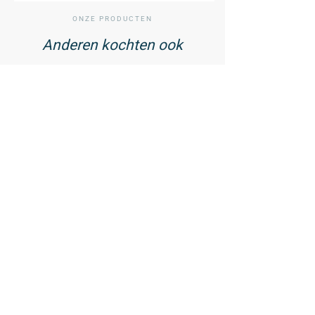
ONZE PRODUCTEN
Anderen kochten ook
01
/ 02
Vitamine D3 75 mcg met
Zink - 60 tabletten
23,99