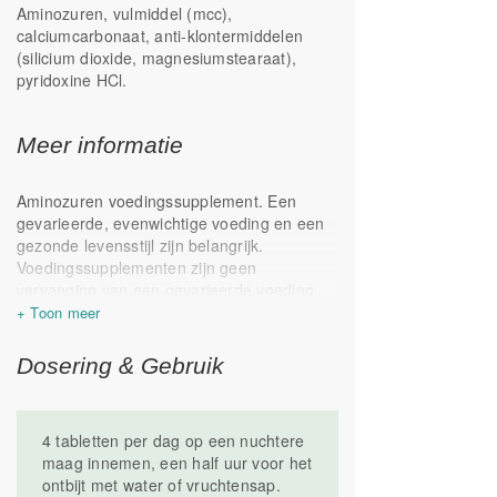
Aminozuren, vulmiddel (mcc),
calciumcarbonaat, anti-klontermiddelen
(silicium dioxide, magnesiumstearaat),
pyridoxine HCl.
Meer informatie
Aminozuren voedingssupplement. Een
gevarieerde, evenwichtige voeding en een
gezonde levensstijl zijn belangrijk.
Voedingssupplementen zijn geen
vervanging van een gevarieerde voeding.
Dit voedingssupplement is niet geschikt
voor kinderen tot en met 10 jaar. Koel,
droog, donker bewaren. Geproduceerd in
Dosering & Gebruik
Nederland.
4 tabletten per dag op een nuchtere
maag innemen, een half uur voor het
ontbijt met water of vruchtensap.