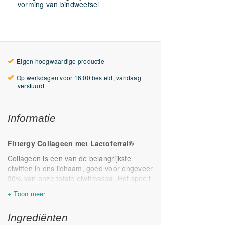
vorming van bindweefsel
Eigen hoogwaardige productie
Op werkdagen voor 16:00 besteld, vandaag
verstuurd
Informatie
Fittergy Collageen met Lactoferral®
Collageen is een van de belangrijkste
eiwitten in ons lichaam, goed voor ongeveer
30% van onze totale eiwitmassa. Het speelt
een essentiële rol in de structuur en
elasticiteit van diverse weefsels, zoals de
huid, pezen, spieren, kraakbeen en
Ingrediënten
bloedvaten. De naam ‘collageen’ komt van