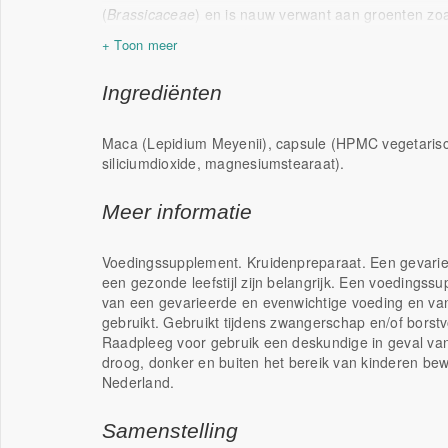
(
Brassicaceae
) en is nauw verwant aan groenten zoal
wortel van de maca-plant is het deel dat wordt geget
voedingssupplementen.
Adaptogeen
: Een adaptogeen is een natuurlijke sto
Ingrediënten
of kruiden, die het lichaam ondersteunt bij het aan
stress en helpt de algehele balans (homeostase) te h
Maca (Lepidium Meyenii), capsule (HPMC vegetarisc
Voordelen
siliciumdioxide, magnesiumstearaat).
ondersteunt fysieke en mentale prestaties.*
Helpt de vitaliteit te verhogen.*
Meer informatie
Voor positieve energie.*
Ondersteund het libido bij zowel mannen als v
Voedingssupplement. Kruidenpreparaat. Een gevarie
Draagt bij aan het behoud van normale botste
een gezonde leefstijl zijn belangrijk. Een voedingss
vrouwen.*
van een gevarieerde en evenwichtige voeding en van
gebruikt. Gebruikt tijdens zwangerschap en/of borst
Raadpleeg voor gebruik een deskundige in geval van 
Met Fittergy Supplements kies je voor kwaliteit
droog, donker en buiten het bereik van kinderen be
van jouw leefstijl.
Nederland.
WE SPARK YOUR ENERGY!
Samenstelling
* Gezondheidsclaim in afwachting van goedkeuring