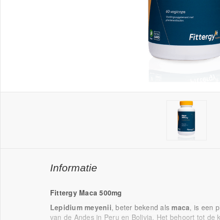
Informatie
Fittergy Maca 500mg
Lepidium meyenii
, beter bekend als
maca
, is een 
van de Andes in Peru en Bolivia. Het behoort tot de 