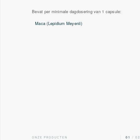
Bevat per minimale dagdosering van 1 capsule:
Maca
(Lepidium Meyenii)
00
/ 02
01
/ 0
ONZE PRODUCTEN