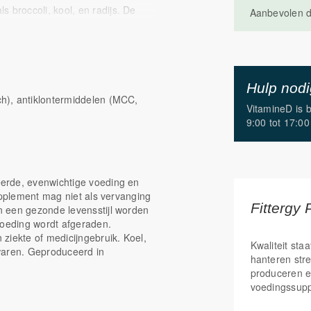
s broccoli, kool, en radijs. De
Aanbevolen d
en en gebruikt in
f, meestal afkomstig van planten
passen aan fysieke en mentale
erstellen.
Hulp nod
h), antiklontermiddelen (MCC,
VitamineD is 
9:00 tot 17:00
rouwen.*
erde, evenwichtige voeding en
rkte bij postmenopauzale
upplement mag niet als vervanging
Fittergy 
 een gezonde levensstijl worden
voeding wordt afgeraden.
ziekte of medicijngebruik. Koel,
 en de optimale ondersteuning
Kwaliteit staa
waren. Geproduceerd in
hanteren str
produceren e
voedingssup
 door de Europese Commissie