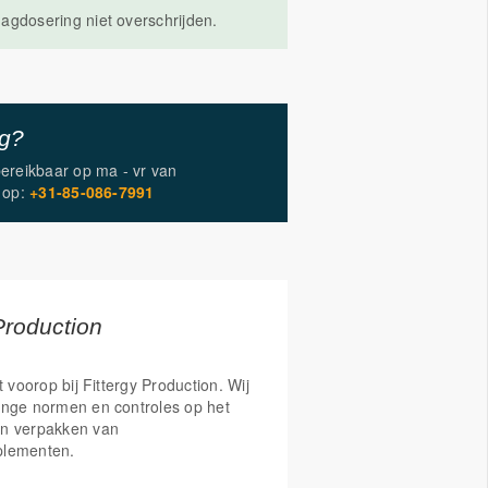
agdosering niet overschrijden.
ig?
bereikbaar op
ma - vr
van
op:
+31-85-086-7991
Production
t voorop bij Fittergy Production. Wij
enge normen en controles op het
n verpakken van
plementen.