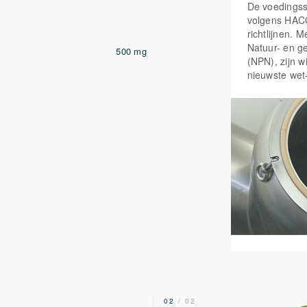
De voedings
volgens HAC
richtlijnen. 
Natuur- en g
500 mg
(NPN), zijn w
nieuwste wet
2
02
/ 02