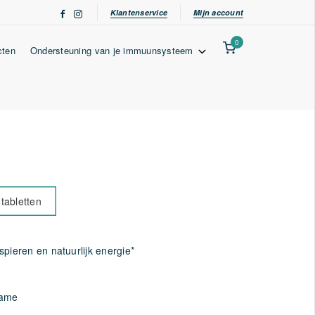
Klantenservice
Mijn account
0
cten
Ondersteuning van je immuunsysteem
tabletten
spieren en natuurlijk energie*
name