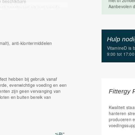
met of zonde
de beschikbare
Aanbevolen d
ak beschouwd als een van de
ichaam deze vorm effectief kan
an magnesium te maximaliseren
nemen.
Hulp nod
alt), anti-klontermiddelen
VitamineD is 
traatvorm, een goed opneembare
9:00 tot 17:00
 is bij meer dan 300 biochemische
n magnesium zijn onder andere
ect hebben bij gebruik vanaf
is, bananen en donkere chocolade.
erde, evenwichtige voeding en een
, kunnen
Fittergy 
menten zijn geen vervanging van
elpen om het dagelijkse
loten en buiten bereik van
aam belangrijk:
Kwaliteit staa
hanteren str
an de spieren en speelt een rol
produceren e
voedingssup
nergie in het lichaam en helpt om
r draagt magnesium bij aan
%RI*