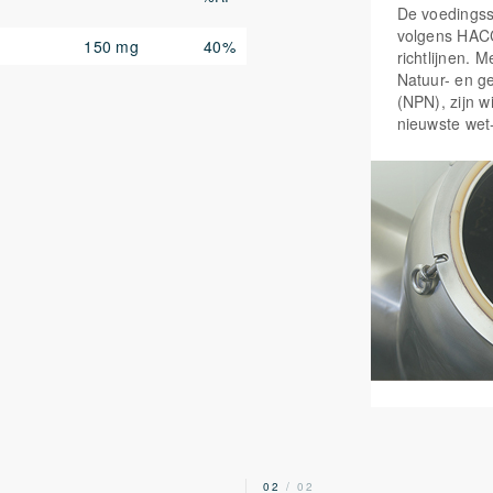
De voedings
volgens HAC
 invloed op de werking van het
150 mg
40%
richtlijnen. 
Natuur- en g
j aan geestelijke veerkracht en
(NPN), zijn w
taties, het concentratievermogen
nieuwste wet
traatvorm, een goed opneembare
 en de optimale ondersteuning
2
02
/ 02