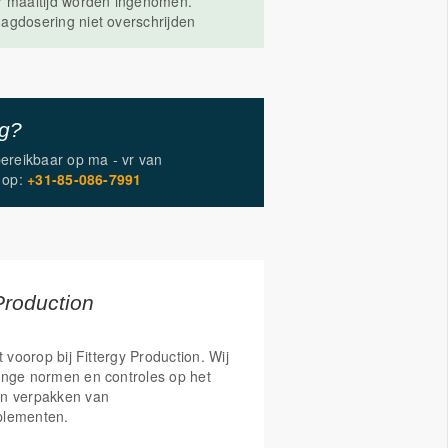
r maaltijd worden ingenomen.
agdosering niet overschrijden
ig?
bereikbaar op
ma - vr
van
op:
+31-85-086-7991
Production
t voorop bij Fittergy Production. Wij
enge normen en controles op het
n verpakken van
plementen.