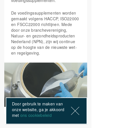
voedingssupplementen.
B5, B6, B12 en vitamine C Helpen bij
Niacine)
vermoeidheid
De voedingssupplementen worden
gemaakt volgens HACCP, ISO22000
Vitamine B5
(calcium
18 mg
300%
en FSCC22000 richtlijnen. Mede
pantothenaat)
door onze branchevereniging,
Natuur- en gezondheidsproducten
Nederland (NPN), zijn wij continue
Vitamine B6
(Pyridoxaal-5-
3 mg
214%
op de hoogte van de nieuwste wet-
fosfaat)
en regelgeving.
Foliumzuur
(5-MTHF
200 mcg
100%
Quatrefolic®)
Vitamine B12
(25mcg
50 mcg
2000%
Adenosylcobalamine,
25mcg Methylcobalamine)
Door gebruik te maken van
onze website, ga je akkoord
met
ons cookiebeleid
Biotine
100 mcg
200%