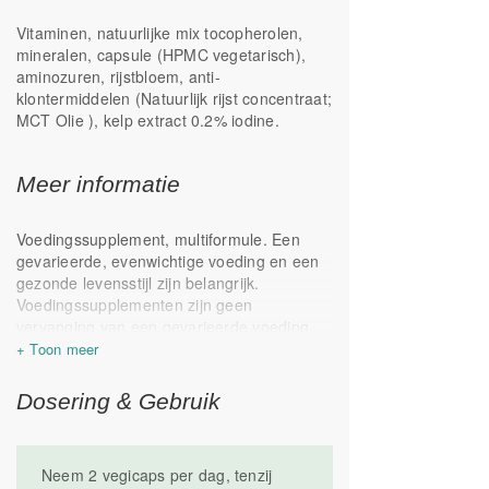
Ruim in vitamine C, uitsluitend in
Vitaminen, natuurlijke mix tocopherolen,
ascorbatenvorm
mineralen, capsule (HPMC vegetarisch),
Foliumzuur als folaat
aminozuren, rijstbloem, anti-
Bevat PABA en inositol
klontermiddelen (Natuurlijk rijst concentraat;
Selenium uit natriumseleniet en
MCT Olie ), kelp extract 0.2% iodine.
seleniummethionine
Meer informatie
Voedingssupplement, multiformule. Een
gevarieerde, evenwichtige voeding en een
gezonde levensstijl zijn belangrijk.
Voedingssupplementen zijn geen
vervanging van een gevarieerde voeding.
Koel, droog, donker en buiten het bereik
van kinderen bewaren. Geproduceerd in
Nederland. Dit product bevat een
Dosering & Gebruik
droogzakje (silica) wat niet geschikt is voor
consumptie
Vermijd gebruik tijdens zwangerschap en
Neem 2 vegicaps per dag, tenzij