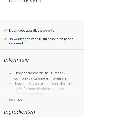
Foliumzuur & B12)
Eigen hoogwaardige productie
Op werkdagen voor 16:00 besteld, vandaag
verstuurd
Informatie
Hooggedoseerde multi met B-
complex, vitamine en mineralen
Twee actieve vormen van vitamine
B12: Adenosylcobalamine en
Methylcobalamine
Onderscheidend door o.a. vegan D3
Met magnesiumtauraat als bron van
magnesium
Ingrediënten
Met vitamine K1 & K2