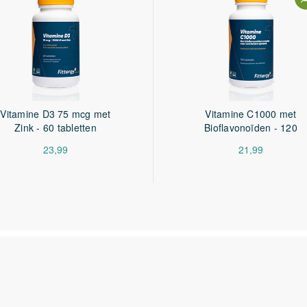
3 mg
214%
200 mcg
100%
g
50 mcg
2000%
100 mcg
200%
Vitamine D3 75 mcg met
Vitamine C1000 met
alcium
14.3 mg
2%
Zink - 60 tabletten
Bioflavonoïden - 120
tabletten
23,99
21,99
120 mg
150%
50 mg
2 mg
20 mg
lta,
2 mg