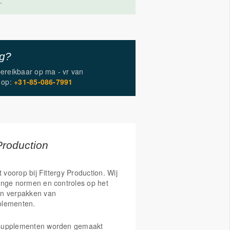
.
ig?
bereikbaar op
ma - vr
van
op:
+31-85-086-7991
Production
t voorop bij Fittergy Production. Wij
enge normen en controles op het
n verpakken van
plementen.
supplementen worden gemaakt