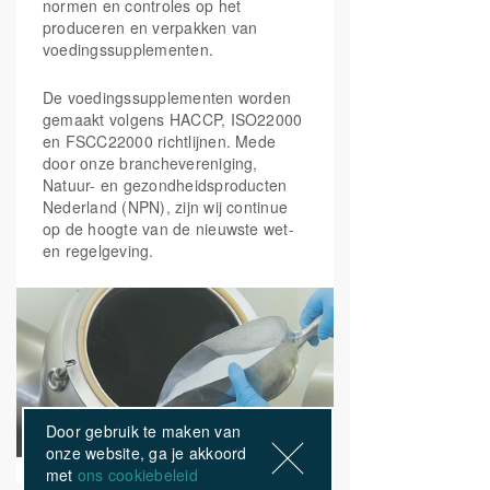
normen en controles op het
Vitamine B6
(Pyridoxaal-
3 mg
214%
5-fosfaat)
produceren en verpakken van
voedingssupplementen.
Foliumzuur
(5-MTHF
300 mcg
150%
Quatrefolic®)
De voedingssupplementen worden
Vitamine B12
(100mcg
200 mcg
8000%
gemaakt volgens HACCP, ISO22000
Adenosylcobalamine,
en FSCC22000 richtlijnen. Mede
100mcg
Methylcobalamine)
door onze branchevereniging,
Natuur- en gezondheidsproducten
Biotine
150 mcg
300%
Nederland (NPN), zijn wij continue
op de hoogte van de nieuwste wet-
Calcium
(12.73
14.3 mg
2%
mgCalcium-L-ascorbate,
en regelgeving.
1.57 mgcalcium
pantothenaat)
Vitamine C
(60mg
120 mg
150%
Calcium-L-ascorbate,
60mg
magnesiumascorbaat )
Choline
(-Bitartraat)
15 mg
Door gebruik te maken van
Bèta-caroteen
2 mg
onze website, ga je akkoord
Citrus Bioflavonoïden
20 mg
met
ons cookiebeleid
(Citrus Aurantium)