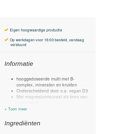
Eigen hoogwaardige productie
Op werkdagen voor 16:00 besteld, vandaag
verstuurd
Informatie
hooggedoseerde multi met B-
complex, mineralen en kruiden
Onderscheidend door o.a. vegan D3
Met magnesiumtauraat als bron van
magnesium
Met vitamine K1 & K2
Twee actieve vormen van vitamine
B12 Adenocobalamine en
Ingrediënten
methylcoalbumine
Foliumzuur als folaat