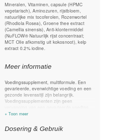
Mineralen, Vitaminen, capsule (HPMC
Bevat PABA en inositol
vegetarisch), Aminozuren, rijstbloem,
Selenium uit natriumseleniet en
natuurlijke mix tocoferolen, Rozenwortel
seleniummethionine
(Rhodiola Rosea), Groene thee extract
(Camellia sinensis), Anti-klontermiddel
(NuFLOW® Natuurlijk rijst concentraat;
MCT Olie afkomstig uit kokosnoot), kelp
extract 0.2% iodine.
Meer informatie
Voedingssupplement, multiformule. Een
gevarieerde, evenwichtige voeding en een
gezonde levensstijl zijn belangrijk.
Voedingssupplementen zijn geen
vervanging van een gevarieerde voeding.
Koel, droog, donker en buiten het bereik
van kinderen bewaren. Overleg bij gebruik
van cumarine derivaten
Dosering & Gebruik
(antistollingsmiddelen zoals warfarine,
acenocoumarol en fenprocoumon) eerst