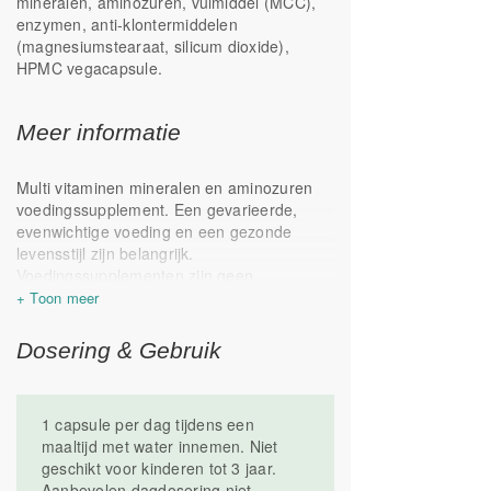
mineralen, aminozuren, vulmiddel (MCC),
enzymen, anti-klontermiddelen
(magnesiumstearaat, silicum dioxide),
HPMC vegacapsule.
Meer informatie
Multi vitaminen mineralen en aminozuren
voedingssupplement. Een gevarieerde,
evenwichtige voeding en een gezonde
levensstijl zijn belangrijk.
Voedingssupplementen zijn geen
vervanging van een gevarieerde voeding.
Koel, droog, donker en buiten bereik van
kinderen bewaren. Geproduceerd in
Dosering & Gebruik
Nederland
1 capsule per dag tijdens een
maaltijd met water innemen. Niet
geschikt voor kinderen tot 3 jaar.
Aanbevolen dagdosering niet