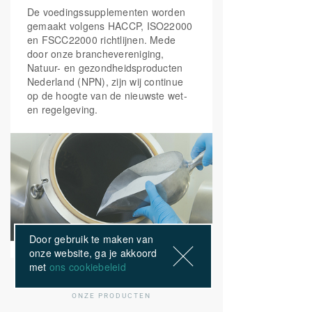
De voedingssupplementen worden
Vitamine B12
100 mcg
4000%
gemaakt volgens HACCP, ISO22000
(cyanocobalamine)
en FSCC22000 richtlijnen. Mede
door onze branchevereniging,
Natuur- en gezondheidsproducten
Vitamine C
(L-
200 mg
250%
Nederland (NPN), zijn wij continue
ascorbinezuur)
op de hoogte van de nieuwste wet-
en regelgeving.
Citrus Bioflavono Complex
100 mg
Vitamine D
5 mcg
100%
(cholecalciferol)
Vitamine E
(DL-alfa-
40 mg
333%
Door gebruik te maken van
tocoferylacetaat)
onze website, ga je akkoord
met
ons cookiebeleid
L-Carnitine L-Tartraat
32 mg
ONZE PRODUCTEN