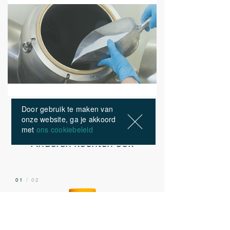
** Gezondheidsclaim in afwachting van
goedkeuring door de Europese Commissie
Door gebruik te maken van
onze website, ga je akkoord
ONZE PRODUCTEN
met
ons cookiebeleid
Anderen kochten ook
01
/ 02