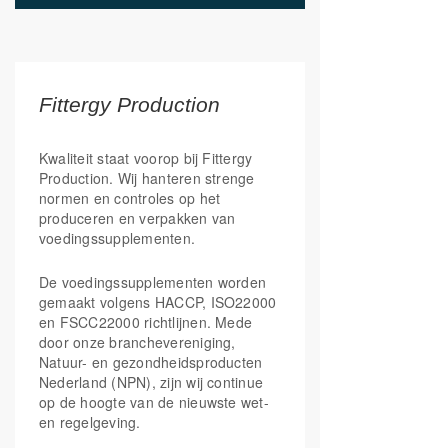
ondersteuning van het
immuunsysteem en zorgt mede voor
een goede weerstand*
Dankzij de antioxidatieve
eigenschappen van resveratrol draagt
Fittergy Production
dit nutriënt bij aan het ondersteunen
van een gezonde werking van hart en
bloedvaten**
Kwaliteit staat voorop bij Fittergy
Met citrus-bioflavonoïden voor een
Production. Wij hanteren strenge
synergistische werking
normen en controles op het
Met de toevoeging van
produceren en verpakken van
magnesiumcitraat, wat de natuurlijke
voedingssupplementen.
energie activeert in het lichaam.
De voedingssupplementen worden
gemaakt volgens HACCP, ISO22000
Met Fittergy Supplements kies je voor
en FSCC22000 richtlijnen. Mede
kwaliteit en de optimale ondersteuning
door onze branchevereniging,
van jouw leefstijl.
Natuur- en gezondheidsproducten
WE SPARK YOUR ENERGY!
Nederland (NPN), zijn wij continue
op de hoogte van de nieuwste wet-
en regelgeving.
*goedgekeurde gezondheidsclaim