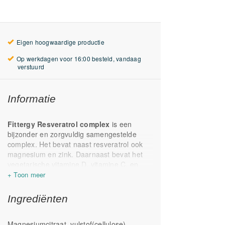
Eigen hoogwaardige productie
Op werkdagen voor 16:00 besteld, vandaag
verstuurd
Informatie
Fittergy Resveratrol complex
is een
bijzonder en zorgvuldig samengestelde
complex. Het bevat naast resveratrol ook
magnesium en zink. Daarnaast bevat het
vegetarische vitamine D, vitamine C, en
citrus bioflavonoïden. Vitamine C en D
hebben een positieve invloed op het
immuunsysteem. Daarnaast is vitamine C
Ingrediënten
celbeschemend.
Resveratrol is een natuurlijke verbinding die
Magnesiumcitraat, vulstof(cellulose),