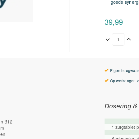
goede synerg
39,99
Eigen hoogwaar
Op werkdagen vo
Dosering &
an B12
1 zuigtablet 
aam
ten
Aanbevolen da