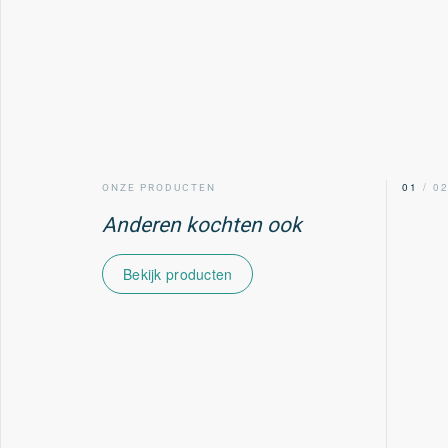
00
/ 02
01
/ 0
ONZE PRODUCTEN
Anderen kochten ook
Bekijk producten