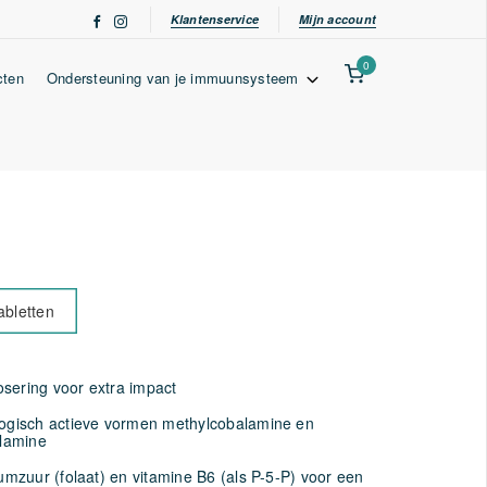
Klantenservice
Mijn account
0
cten
Ondersteuning van je immuunsysteem
abletten
sering voor extra impact
logisch actieve vormen methylcobalamine en
lamine
iumzuur (folaat) en vitamine B6 (als P-5-P) voor een