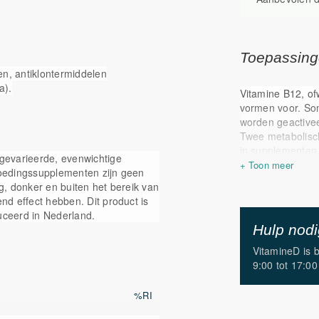
Toepassin
en, antiklontermiddelen
a).
Vitamine B12, of
vormen voor. So
worden geactivee
Twee metabolisc
in supplementen 
gevarieerde, evenwichtige
en adenosylcob
 Voedingssupplementen zijn geen
omzetting en zijn
, donker en buiten het bereik van
gebruikt gemaak
d effect hebben. Dit product is
methylcobalamine
duceerd in Nederland.
B12 is daarnaast 
Hulp nod
en de actieve vo
vitamines hebbe
VitamineD is 
allen bij aan ee
9:00 tot 17:00
Er is veel onder
%RI
geresulteerd in 
vitamine gemaak