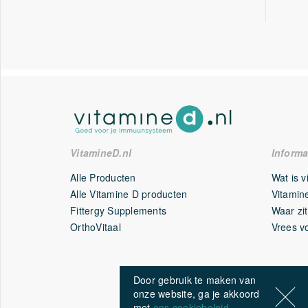
VitamineD.nl
Informa
Alle Producten
Wat is 
Alle Vitamine D producten
Vitamine
Fittergy Supplements
Waar zit
OrthoVitaal
Vrees v
Door gebruik te maken van
onze website, ga je akkoord
met
ons cookiebeleid