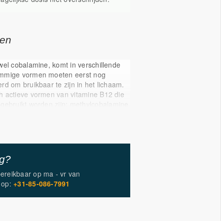
gen
wel cobalamine, komt in verschillende
mmige vormen moeten eerst nog
rd om bruikbaar te zijn in het lichaam.
h actieve vormen van vitamine B12 die
gebruikt worden zijn: methylcobalamine
alamine. Deze vormen behoeven geen
 zo erg efficiënt. In dit supplement is
t van adenosylcobalamine en
, en is dusdanig van hoge kwaliteit. De
vergezeld van folaat (actief foliumzuur)
ig?
rm van vitamine B6 (ofwel P-5-P). Deze
n een synergetische werking en dragen
bereikbaar op
ma - vr
van
n normale homocysteïne.
op:
+31-85-086-7991
zoek gedaan naar vitamine B12, dit heeft
vele gezondheidsclaims die met deze
t mogen worden. Zo helpt vitamine B12