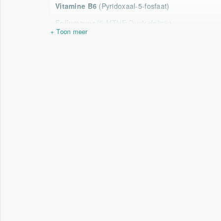
Vitamine B6
(Pyridoxaal-5-fosfaat)
Foliumzuur
(5-MTHF Quatrefolic®)
Vitamine B12
(uit Adenosylcobalamine)
(uit Methylcobalamine)
Zwarte bessenpoeder
*RI = Referentie-inname (voorheen ADH).