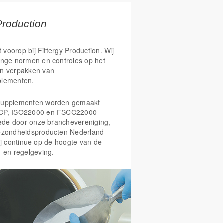
nergie te activeren, de vermoeidheid en
nderen en helpt het bij de aanmaak van
Production
ls. Daarnaast draagt deze vitamine
de geestelijke veerkracht, de
, de leerprestaties, het geheugen en
t voorop bij Fittergy Production. Wij
enge normen en controles op het
n verpakken van
rsteunt vitamine B12 de opbouw van
plementen.
raagt op die manier bij aan een
van het zenuwstelsel.
supplementen worden gemaakt
CP, ISO22000 en FSCC22000
Mede door onze branchevereniging,
ezondheidsproducten Nederland
ij continue op de hoogte van de
- en regelgeving.