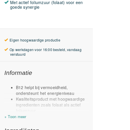
Met actief foliumzuur (folaat) voor een
goede synergie
Eigen hoogwaardige productie
Op werkdagen voor 16:00 besteld, vandaag
verstuurd
Informatie
B12 helpt bij vermoeidheid,
ondersteunt het energieniveau
Kwaliteitsproduct met hoogwaardige
ingredienten zoals folaat als actief
foliumzuur
Geen intrinsic factor nodig voor
opname in het lichaam
Dit product bevat
geen
vitamine B6