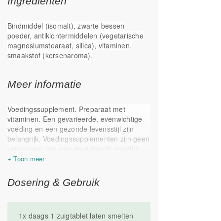
Ingrediënten
Zeer breed toepasbaar
Bindmiddel (isomalt), zwarte bessen
poeder, antiklontermiddelen (vegetarische
magnesiumstearaat, silica), vitaminen,
smaakstof (kersenaroma).
Meer informatie
Voedingssupplement. Preparaat met
vitaminen. Een gevarieerde, evenwichtige
voeding en een gezonde levensstijl zijn
belangrijk. Voedingssupplementen zijn geen
vervanging van een gevarieerde voeding.
Koel, droog, donker en buiten het bereik
van kinderen bewaren. Overmatig gebruik
kan een laxerend effect hebben.
Dosering & Gebruik
Geproduceerd in Nederland.
1x daags 1 zuigtablet laten smelten