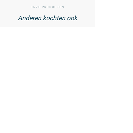
ONZE PRODUCTEN
Anderen kochten ook
01
/ 02
Vitamine D3 75 mcg met
Zink - 60 tabletten
23,99