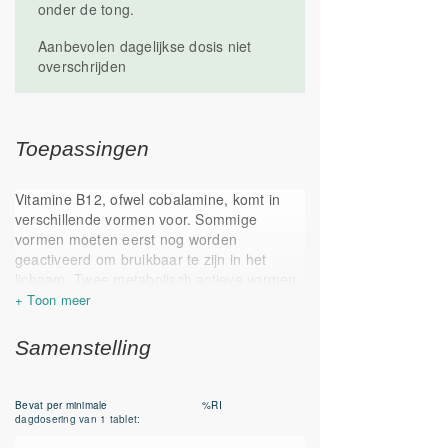
onder de tong.
Aanbevolen dagelijkse dosis niet
overschrijden
Toepassingen
Vitamine B12, ofwel cobalamine, komt in
verschillende vormen voor. Sommige
vormen moeten eerst nog worden
geactiveerd om bruikbaar te zijn in het
lichaam. Twee metabolisch actieve vormen
van vitamine B12 die in supplementen
gebruikt worden zijn: methylcobalamine en
adenosylcobalamine. Deze vormen
Samenstelling
behoeven geen omzetting en zijn zo erg
efficiënt. In dit supplement is gebruikt
gemaakt van zowel adenosylcobalamine als
Bevat per minimale
%RI
methylcobalamine, en is dusdanig van hoge
dagdosering van 1 tablet:
kwaliteit. De B12 is daarnaast vergezeld