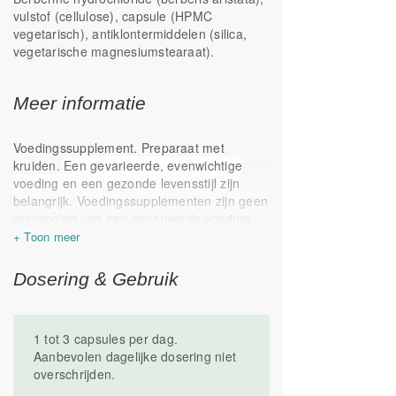
vulstof (cellulose), capsule (HPMC
Berberine is een zeer veelzijdig
vegetarisch), antiklontermiddelen (silica,
extract dat meerdere functies heeft.
vegetarische magnesiumstearaat).
Zo ondersteunt berberine het herstel
van de huid en is het goed voor de
lever*.
Meer informatie
Voedingssupplement. Preparaat met
kruiden.
Een gevarieerde, evenwichtige
voeding en een gezonde levensstijl zijn
belangrijk. Voedingssupplementen zijn geen
vervanging van een gevarieerde voeding.
Koel, droog, donker en buiten het bereik
van kinderen bewaren. Niet gebruiken
tijdens zwangerschap of borstvoeding.
Dosering & Gebruik
Geproduceerd in Nederland.
1 tot 3 capsules per dag.
Aanbevolen dagelijke dosering niet
overschrijden.