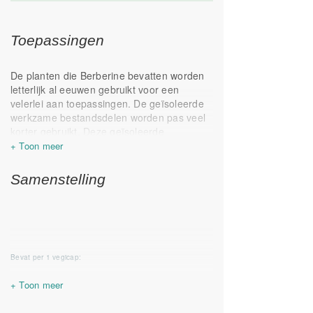
Toepassingen
De planten die Berberine bevatten worden
letterlijk al eeuwen gebruikt voor een
velerlei aan toepassingen. De geïsoleerde
werkzame bestandsdelen worden pas veel
korter gebruikt. Deze geïsoleerde
bestandsdelen worden ook gebruikt in dit
voedingssupplement
Samenstelling
Berberine:
Is goed voor de lever*
Ondersteunt het herstellend
vermogen van de huid*
* Gezondheidsclaims in afwachting van
Bevat per 1 vegicap:
Europese toelating
Berberine aristata
400 mg