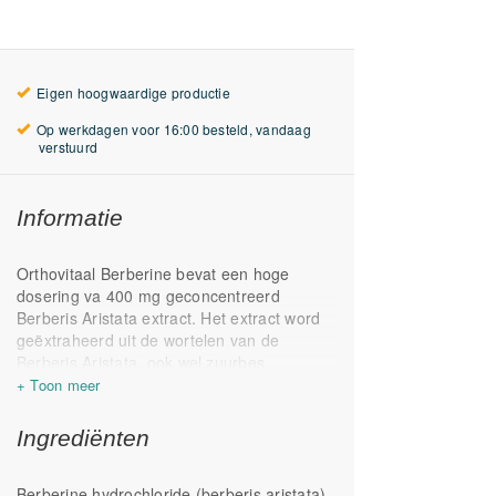
Eigen hoogwaardige productie
Op werkdagen voor 16:00 besteld, vandaag
verstuurd
Informatie
Orthovitaal Berberine bevat een hoge
dosering va 400 mg geconcentreerd
Berberis Aristata extract. Het extract word
geëxtraheerd uit de wortelen van de
Berberis Aristata, ook wel zuurbes
genoemd. Berberine is de naam van het
voornaamste werkzame bestandsdeel van
de zuurbes.
Ingrediënten
Berberine wordt veelzijdig ingezet en heeft
verschillende gezondheidsvoordelen*.
Berberine hydrochloride (berberis aristata),