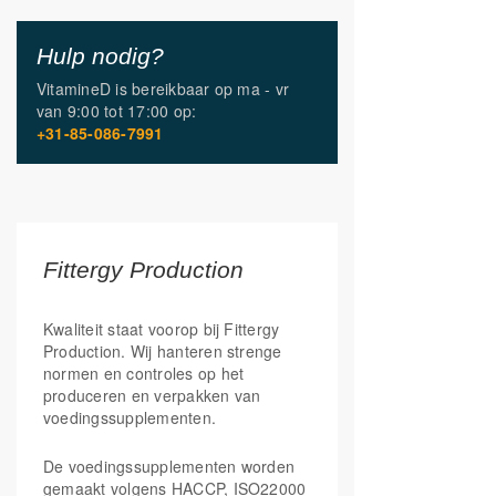
gestandaardiseerd op 97%
Hulp nodig?
VitamineD is bereikbaar op
ma - vr
van
9:00 tot 17:00
op:
+31-85-086-7991
Fittergy Production
Kwaliteit staat voorop bij Fittergy
Production. Wij hanteren strenge
normen en controles op het
produceren en verpakken van
voedingssupplementen.
De voedingssupplementen worden
gemaakt volgens HACCP, ISO22000