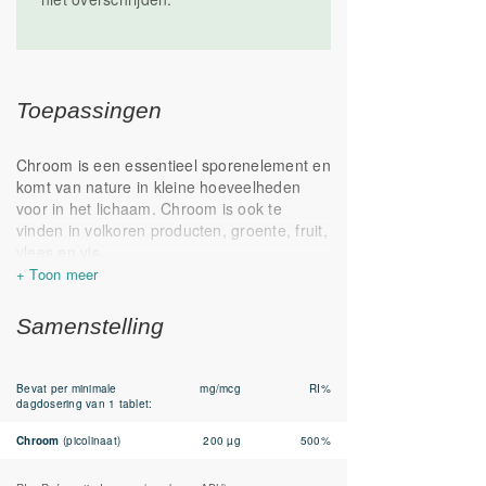
en op kamertemperatuur
bewaren. Geproduceerd in Nederland.
Toepassingen
Chroom is een essentieel sporenelement en
komt van nature in kleine hoeveelheden
voor in het lichaam. Chroom is ook te
vinden in volkoren producten, groente, fruit,
vlees en vis.
Chroom helpt de bloedsuikerspiegel
normaal te houden en draagt bij aan
Samenstelling
normale stofwisseling van koolhydraten,
eiwitten en vetten.
In dit supplement is gebruik gemaakt van
Bevat per minimale
mg/mcg
RI%
de picolinaat- vorm. Dit is een organische
dagdosering van 1 tablet:
chroomverbinding
Chroom
(picolinaat)
200 µg
500%