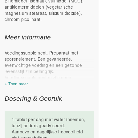
Bindmiddel (isomalt), vulmiddel (MCC),
antiklontermiddelen (vegetarische
magnesium stearaat, silicium dioxide),
chroom picolinaat.
Meer informatie
Voedingssupplement. Preparaat met
sporenelement. Een gevarieerde,
evenwichtige voeding en een gezonde
levensstijl zijn belangrijk.
Voedingssupplementen zijn geen
vervanging van een gevarieerde voeding.
Raadpleeg vóór gebruik een deskundige in
geval van zwangerschap, lactatie, ziekte of
Dosering & Gebruik
medicijngebruik. Gebruik Chroom niet bij
overgevoeligheid voor één van de
bestanddelen. Langdurig gebruik van
1 tablet per dag met water innemen,
chroom wordt afgeraden. Waarschuwing:
tenzij anders geadviseerd.
chroom kan de suikerspiegel beïnvloeden.
Aanbevolen dagelijkse hoeveelheid
Buiten bereik van kinderen bewaren. Droog
niet overschrijden.