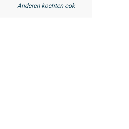
Anderen kochten ook
01
/ 02
Vitamine D3 75 mcg met
Zink - 60 tabletten
23,99