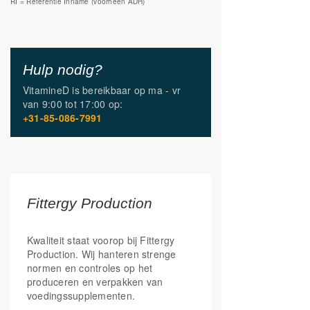
RI = Referentie Inname (voorheen ADH)
Hulp nodig?
VitamineD is bereikbaar op
ma - vr
van
9:00 tot 17:00
op:
+31-85-086-7991
Fittergy Production
Kwaliteit staat voorop bij Fittergy
Production. Wij hanteren strenge
normen en controles op het
produceren en verpakken van
voedingssupplementen.