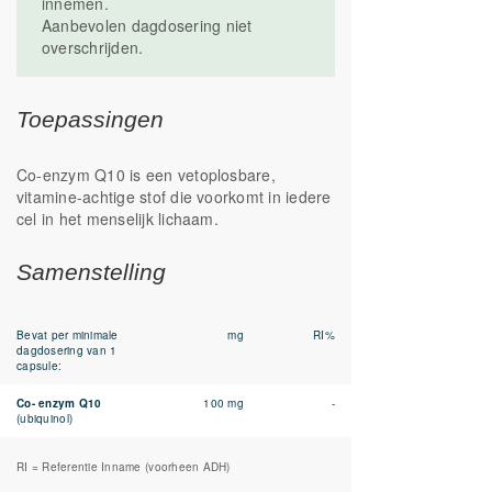
innemen.
Aanbevolen dagdosering niet
overschrijden.
Toepassingen
Co-enzym Q10 is een vetoplosbare,
vitamine-achtige stof die voorkomt in iedere
cel in het menselijk lichaam.
Samenstelling
Bevat per minimale
mg
RI%
dagdosering van 1
capsule:
Co- enzym Q10
100 mg
-
(ubiquinol)
RI = Referentie Inname (voorheen ADH)