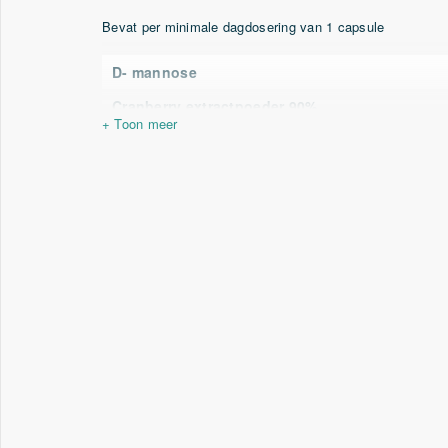
Bevat per minimale dagdosering van 1 capsule
D- mannose
Cranberry extractpoeder 90%
Vitamine C
(ascorbinezuur)
* RI = Referentie Inname (voorheen ADH)