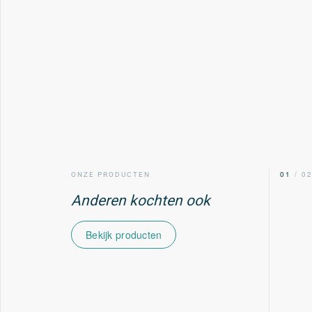
00
/ 02
01
/ 0
ONZE PRODUCTEN
Anderen kochten ook
Bekijk producten