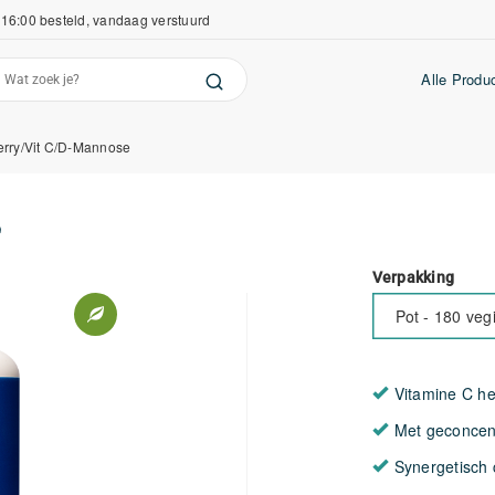
16:00 besteld, vandaag verstuurd
Alle Produ
rry/Vit C/D-Mannose
e
Verpakking
Pot - 180 veg
Vitamine C h
Met geconcent
Synergetisch 