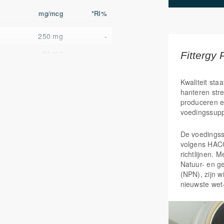
mg/mcg
*RI%
250 mg
-
84 mg
-
Fittergy 
50 mg
62,5%
Kwaliteit staa
hanteren str
produceren e
voedingssup
De voedings
volgens HAC
richtlijnen. 
Natuur- en g
(NPN), zijn w
nieuwste wet