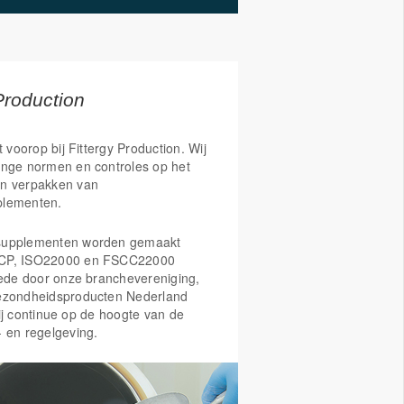
Production
t voorop bij Fittergy Production. Wij
enge normen en controles op het
n verpakken van
plementen.
supplementen worden gemaakt
CP, ISO22000 en FSCC22000
Mede door onze branchevereniging,
ezondheidsproducten Nederland
ij continue op de hoogte van de
- en regelgeving.