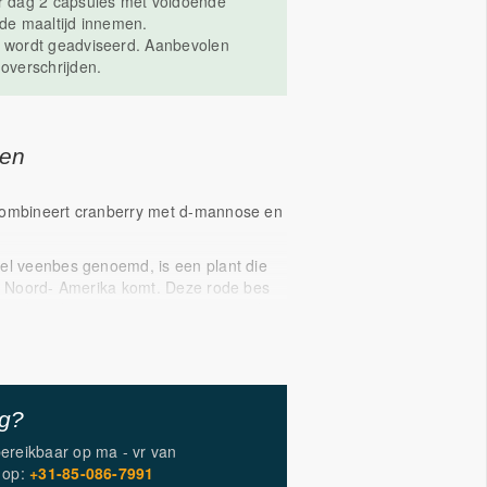
er dag 2 capsules met voldoende
 de maaltijd innemen.
s wordt geadviseerd. Aanbevolen
 overschrijden.
gen
combineert cranberry met d-mannose en
el veenbes genoemd, is een plant die
it Noord- Amerika komt. Deze rode bes
maak en bevat van nature een aantal
n.
 natuurlijke pentose suiker, een
se, die relatief veel voorkomt in fruit.
steunt de weerstand en helpt cellen en
ig?
rmen tegen invloeden van buitenaf.
bereikbaar op
ma - vr
van
op:
+31-85-086-7991