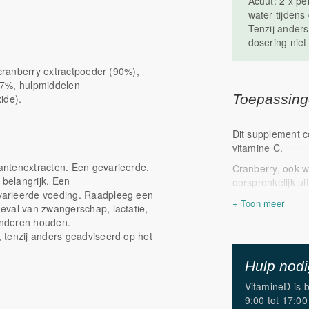
Acuut
: 2 x p
water tijdens
Tenzij ander
dosering niet
 cranberry extractpoeder (90%),
97%, hulpmiddelen
Toepassin
ide).
Dit supplement 
vitamine C.
antenextracten. Een gevarieerde,
Cranberry, ook w
 belangrijk. Een
oorspronkelijk u
varieerde voeding. Raadpleeg een
heeft een zure s
eval van zwangerschap, lactatie,
organische zure
kinderen houden.
D-mannose is een
 tenzij anders geadviseerd op het
epimeer van gluco
Vitamine C onder
Hulp nod
weefsels besche
VitamineD is 
9:00 tot 17:00