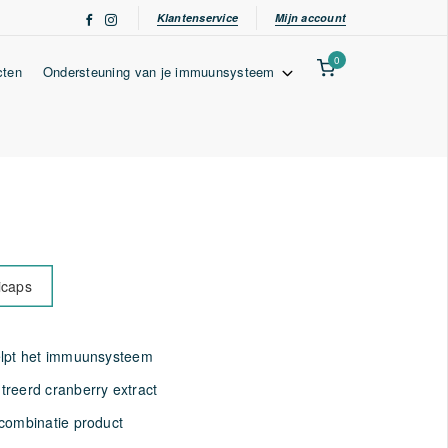
Klantenservice
Mijn account
0
cten
Ondersteuning van je immuunsysteem
icaps
elpt het immuunsysteem
reerd cranberry extract
combinatie product