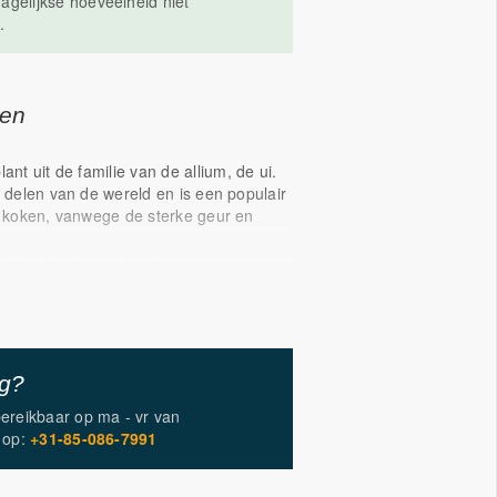
agelijkse hoeveelheid niet
.
gen
lant uit de familie van de allium, de ui.
l delen van de wereld en is een populair
et koken, vanwege de sterke geur en
rd knoflook vooral gebruikt om zijn
orderende eigenschappen.
eeft een positieve invloed op het
steem*
s belangrijk voor bloedvaten*
ig?
ims in afwachting van Europese
bereikbaar op
ma - vr
van
op:
+31-85-086-7991