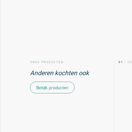
00
/ 02
01
/ 0
ONZE PRODUCTEN
Anderen kochten ook
Bekijk producten