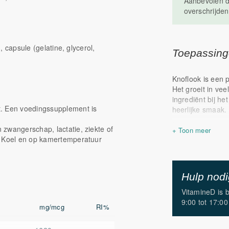
Aanbevolen d
overschrijden
), capsule (gelatine, glycerol,
Toepassin
Knoflook is een p
Het groeit in vee
ingrediënt bij h
t. Een voedingssupplement is
heerlijke smaak.
In de oudheid we
zwangerschap, lactatie, ziekte of
gezondheidsbev
. Koel en op kamertemperatuur
Knoflook h
immuunsy
Knoflook i
Hulp nod
*Gezondheidscla
VitamineD is 
toelating.
9:00 tot 17:00
mg/mcg
RI%