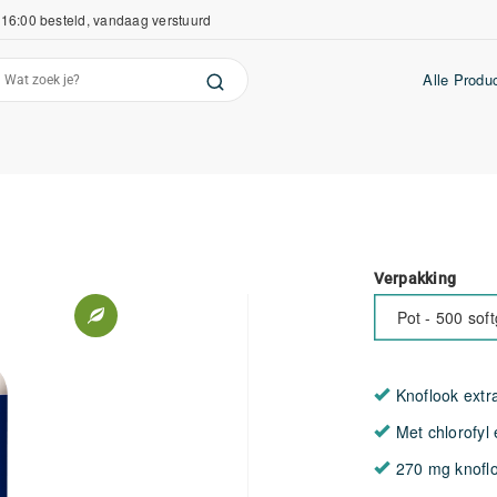
16:00 besteld, vandaag verstuurd
Alle Produ
Verpakking
Pot - 500 soft
Knoflook extr
Met chlorofyl 
270 mg knoflo