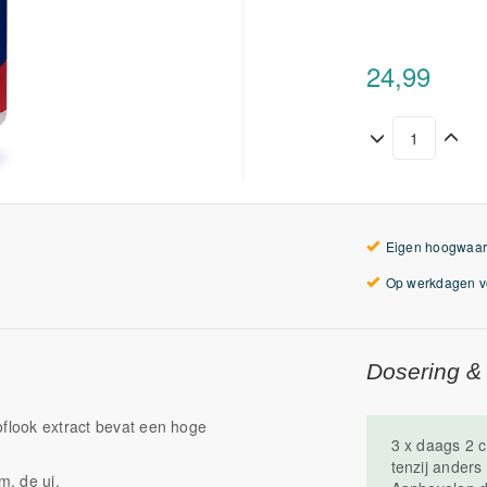
24,99
Eigen hoogwaar
Op werkdagen vo
Dosering &
oflook extract bevat een hoge
3 x daags 2 c
tenzij anders
m, de ui.