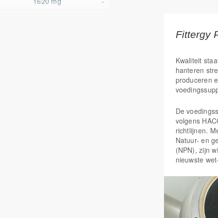
1620 mg
-
Fittergy 
0,3 mg
-
Kwaliteit staa
hanteren str
produceren e
voedingssup
De voedings
volgens HAC
richtlijnen. 
Natuur- en g
(NPN), zijn w
nieuwste wet