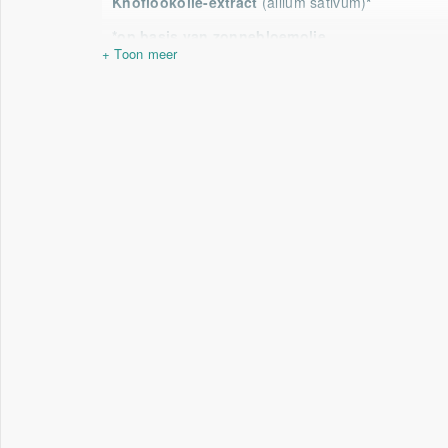
Knoflookolie-extract
(allium sativum)
*
*op basis van zonnebloemolie
Chlorofylolie-extract
RI = Referentie Inname (voorheen ADH)