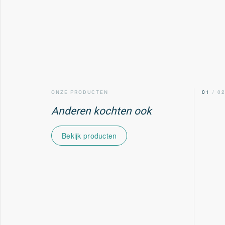
00
/ 02
01
/ 0
ONZE PRODUCTEN
Anderen kochten ook
Bekijk producten