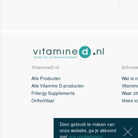
VitamineD.nl
Informa
Alle Producten
Wat is 
Alle Vitamine D producten
Vitamine
Fittergy Supplements
Waar zit
OrthoVitaal
Vrees v
Door gebruik te maken van
onze website, ga je akkoord
met
ons cookiebeleid