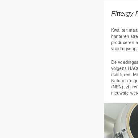
Fittergy 
Kwaliteit staa
hanteren str
produceren e
voedingssup
De voedings
volgens HAC
richtlijnen. 
Natuur- en g
(NPN), zijn w
nieuwste wet