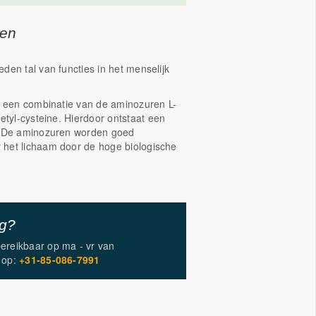
gen
den tal van functies in het menselijk
t een combinatie van de aminozuren L-
etyl-cysteine. Hierdoor ontstaat een
. De aminozuren worden goed
het lichaam door de hoge biologische
.
ig?
bereikbaar op
ma - vr
van
op:
+31-85-086-7991