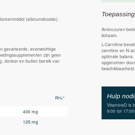
Toepassin
ntermiddel (siliciumdioxide).
Aminozuren bekle
lichaam.
L-Carnitine beva
n gevarieerde, evenwichtige
carnitine en N-ac
 Voedingssupplementen zijn geen
optimale balans
g, donker en buiten bereik van
opgenomen door 
beschikbaarheid
Hulp nod
RI%*
VitamineD is 
9:00 tot 17:00
400 mg
125 mg