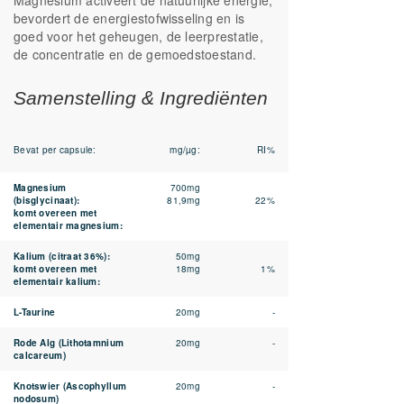
Magnesium activeert de natuurlijke energie,
bevordert de energiestofwisseling en is
goed voor het geheugen, de leerprestatie,
de concentratie en de gemoedstoestand.
Samenstelling & Ingrediënten
Bevat per capsule:
mg/µg:
RI%
Magnesium
700mg
(bisglycinaat):
81,9mg
22%
komt overeen met
elementair magnesium:
Kalium (citraat 36%):
50mg
komt overeen met
18mg
1%
elementair kalium:
L-Taurine
20mg
-
Rode Alg (Lithotamnium
20mg
-
calcareum)
Knotswier (Ascophyllum
20mg
-
nodosum)