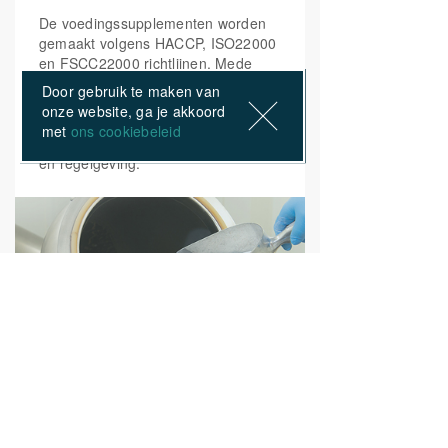
De voedingssupplementen worden
gemaakt volgens HACCP, ISO22000
en FSCC22000 richtlijnen. Mede
door onze branchevereniging,
Door gebruik te maken van
Natuur- en gezondheidsproducten
onze website, ga je akkoord
Nederland (NPN), zijn wij continue
met
ons cookiebeleid
op de hoogte van de nieuwste wet-
en regelgeving.
ONZE PRODUCTEN