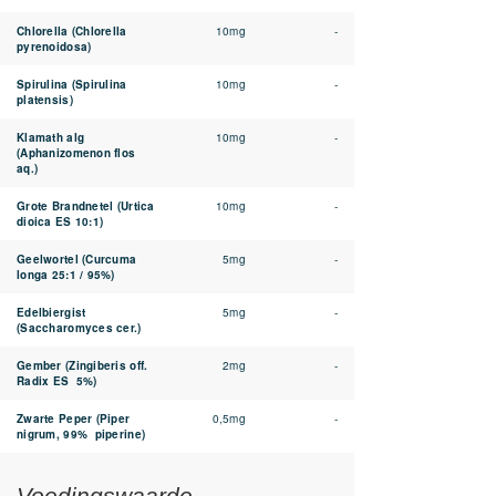
Chlorella (Chlorella
10mg
-
pyrenoidosa)
Spirulina (Spirulina
10mg
-
platensis)
Klamath alg
10mg
-
(Aphanizomenon flos
aq.)
Grote Brandnetel (Urtica
10mg
-
dioica ES 10:1)
Geelwortel (Curcuma
5mg
-
longa 25:1 / 95%)
Edelbiergist
5mg
-
(Saccharomyces cer.)
Gember (Zingiberis off.
2mg
-
Radix ES 5%)
Zwarte Peper (Piper
0,5mg
-
nigrum, 99% piperine)
Voedingswaarde