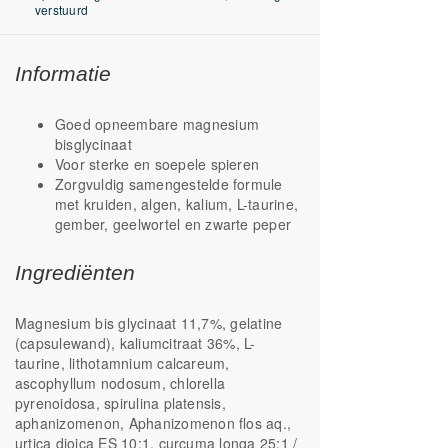
verstuurd
Informatie
Goed opneembare magnesium
bisglycinaat
Voor sterke en soepele spieren
Zorgvuldig samengestelde formule
met kruiden, algen, kalium, L-taurine,
gember, geelwortel en zwarte peper
Ingrediënten
Magnesium bis glycinaat 11,7%, gelatine
(capsulewand), kaliumcitraat 36%, L-
taurine, lithotamnium calcareum,
ascophyllum nodosum, chlorella
pyrenoidosa, spirulina platensis,
aphanizomenon,
Aphanizomenon flos aq.,
urtica dioica ES 10:1, curcuma longa 25:1 /