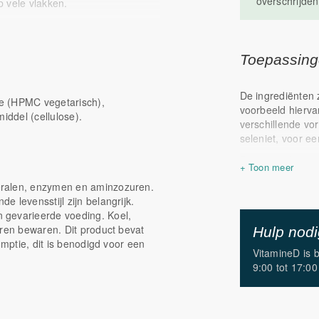
overschrijden
p vele vlakken.
ming van cellen
eid
Toepassin
nium
De ingrediënten 
e (HPMC vegetarisch),
voorbeeld hierva
iddel (cellulose).
verschillende vo
seleniet, voor e
De antioxidanten
zijn de vitamines
eralen, enzymen en aminzozuren.
selenium, koper
 levensstijl zijn belangrijk.
mineralen dragen
 gevarieerde voeding. Koel,
gezonde lichaams
eren bewaren. Dit product bevat
van deze cellen.
Hulp nod
umptie, dit is benodigd voor een
radicalen en inv
VitamineD is 
zonlicht. Vitami
9:00 tot 17:00
foliumzuur help
Maar Ortho Anti
ook een reeks aa