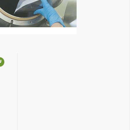
oeidheid en moeheid te verminderen
B3 en B12)
 aan de gemoedstoestand en geestelijke
 (vitamine B3 en B12)
e weerstand tegen stress (vitamine B5)
 stressgevoeligheid (foliumzuur)
de activiteit van hormonen (vitamine B6)