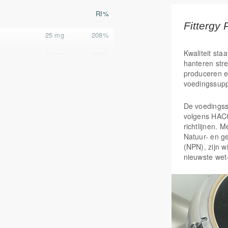
de natuurlijke e
vermoeidheid en
RI%
dragen deze vita
Fittergy 
de gemoedstoest
25 mg
208%
om de natuurlijk
Kwaliteit staa
houden en vitam
10 mg
909%
hanteren str
stressgevoelighei
produceren e
10 mg
714%
mede de activite
voedingssup
Gezondheidsclai
20 mg
130%
Draagt bij
De voedings
0.87 mg
en weefsel
volgens HAC
koper, ma
richtlijnen. 
10 mg
167%
Helpen de 
Natuur- en g
(vitamine B
(NPN), zijn w
4.2 mg
300%
mangaan)
nieuwste wet
Beschermt 
100 mcg
50%
vervuiling 
selenium,
50 mcg
2000%
Helpt het
(vitamine C
220 mg
275%
Helpt de na
B1, B3)