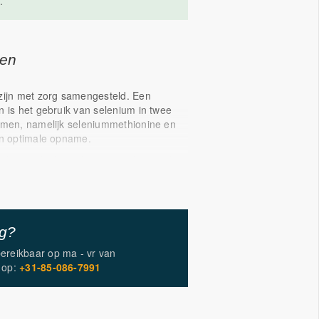
.
gen
zijn met zorg samengesteld. Een
n is het gebruik van selenium in twee
rmen, namelijk seleniummethionine en
en optimale opname.
 die een bijdrage leveren in dit complex
 B2, C, E en de mineralen zink,
 en mangaan. Deze vitamines en
 allen bij aan de bescherming van
cellen en helpen de natuurlijke afweer
 Ook beschermen ze tegen vrije
ig?
loeden van vervuiling en
bereikbaar op
ma - vr
van
ne C in combinatie met zink, selenium en
op:
+31-85-086-7991
en het immuunsysteem te ondersteunen.
oxidant Complex doet meer! Het bevat
n B-vitamines, zoals B1 en B6, welke