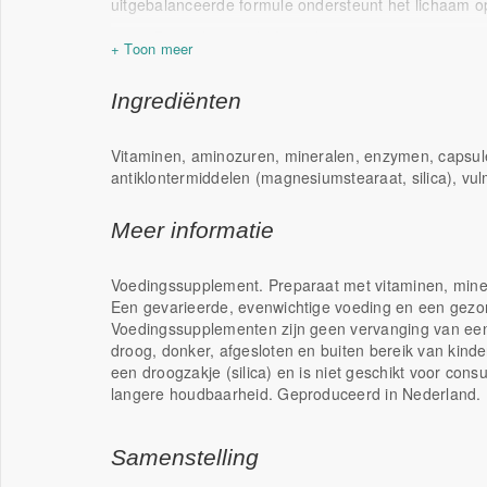
uitgebalanceerde formule ondersteunt het lichaam o
Bijzondere multi-formule
Met antioxidantencomplex (1) voor de bescher
Met B12 en C ter vermindering van vermoeidh
Ingrediënten
(1) Vitamine B2, C, E, koper, zink, mangaan en sele
Vitaminen, aminozuren, mineralen, enzymen, capsul
antiklontermiddelen (magnesiumstearaat, silica), vulm
Meer informatie
Voedingssupplement. Preparaat met vitaminen, min
Een gevarieerde, evenwichtige voeding en een gezonde
Voedingssupplementen zijn geen vervanging van een
droog, donker, afgesloten en buiten bereik van kind
een droogzakje (silica) en is niet geschikt voor cons
langere houdbaarheid. Geproduceerd in Nederland.
Samenstelling