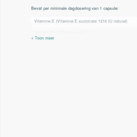
Bevat per minimale dagdosering van 1 capsule:
Vitamine E
(Vitamine E succinate 1210 IU natural)
Vitamine B1
(Thiamine HCl)
Vitamine B2
(Riboflavine-5-fosfaat)
Vitamine B3
(20 mg Niacinamide)
Calcium
(Calcium pantothenaat)
Vitamine B5
(Calcium pantothenaat)
Vitamine B6
(Pyridoxaal-5-fosfaat)
Foliumzuur
(5-MTHF Quatrefolic®)
Vitamine B12
(Methylcobalamine B12)
Vitamine C
(Ascorbinezuur)