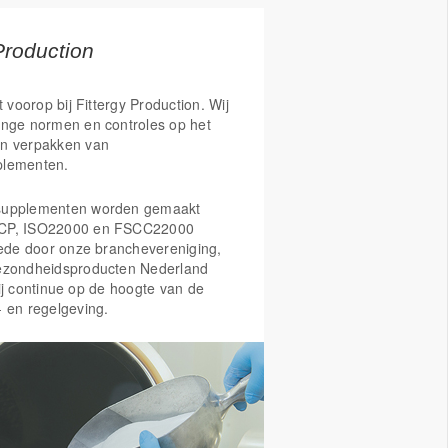
nergie activeren en B3 en B12 om
 moeheid te helpen verminderen. Ook
mines bij aan geestelijke veerkracht en
Production
and. Vitamine B5 helpt daarnaast ook
e weerstand tegen stress in stand te
t voorop bij Fittergy Production. Wij
ine B11 zorgt voor minder
enge normen en controles op het
d. Als laatste reguleert vitamine B6
n verpakken van
it van hormonen.
plementen.
ms in een oogopslag:
 aan de bescherming van gezonde cellen
supplementen worden gemaakt
s (vitamine B2, C, E, zink, selenium,
CP, ISO22000 en FSCC22000
ngaan)
Mede door onze branchevereniging,
natuurlijke afweer van lichaamscellen
ezondheidsproducten Nederland
2, C, E, zink, selenium, koper,
ij continue op de hoogte van de
- en regelgeving.
tegen vrije radicalen en invloeden van
en zonlicht (vitamine B2, C, E, zink,
 koper, mangaan)
 immuunsysteem te ondersteunen
, zink, selenium, foliumzuur)
tuurlijke energie activeren (vitamine