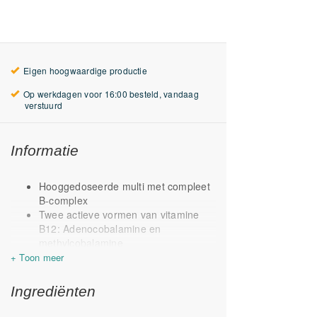
Eigen hoogwaardige productie
Op werkdagen voor 16:00 besteld, vandaag
verstuurd
Informatie
Hooggedoseerde multi met compleet
B-complex
Twee actieve vormen van vitamine
B12: Adenocobalamine en
methylcobalamine
Onderscheidend door o.a. 30 mcg
vegan D3
Met magnesiumtauraat als bron van
Ingrediënten
magnesium
Met vitamine K1 & K2