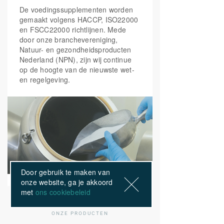
Vitamine B3
(20mg
30 mg
190%
Koper, mangaan, vitamine B2, selenium en
Niacinamide, 10mg
De voedingssupplementen worden
Niacine)
vitamine C zijn celbeschermend
gemaakt volgens HACCP, ISO22000
en FSCC22000 richtlijnen. Mede
Folaat, ijzer, magnesium, Vitamine B2, B3,
door onze branchevereniging,
B5, B6, B12 en vitamine C helpen bij
Vitamine B5
(calcium
18 mg
300%
Natuur- en gezondheidsproducten
vermoeidheid
pantothenaat)
Nederland (NPN), zijn wij continue
op de hoogte van de nieuwste wet-
en regelgeving.
Vitamine B6
(Pyridoxaal-5-
3 mg
214%
fosfaat)
Foliumzuur
(5-MTHF
200 mcg
100%
Quatrefolic®)
Vitamine B12
(100mcg
200 mcg
8000%
Door gebruik te maken van
Adenosylcobalamine,
100mcg
onze website, ga je akkoord
Methylcobalamine)
met
ons cookiebeleid
ONZE PRODUCTEN
Biotine
100 mcg
200%