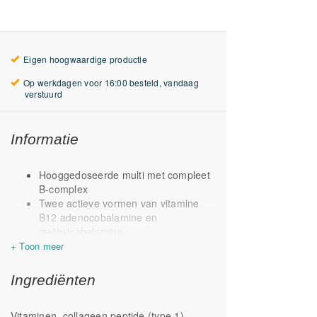
Eigen hoogwaardige productie
Op werkdagen voor 16:00 besteld, vandaag
verstuurd
Informatie
Hooggedoseerde multi met compleet
B-complex
Twee actieve vormen van vitamine
B12 adenocobalamine en
methylcobalamine
Onderscheidend door o.a. 25 mcg
vegan D3
Met magnesiumtauraat als bron van
Ingrediënten
magnesium
Met vitamine K1 & K2
Vitaminen, collageen peptide (type 1),
Ruim in vitamine C in de vorm van