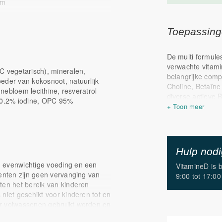
um
i.p.v. ascorbinezuur
Toepassin
ionine
De multi formule
verwachte vitami
C vegetarisch), mineralen,
belangrijke comp
eder van kokosnoot, natuurlijk
Choline, Betaïne
nnebloem lecithine, resveratrol
diverse actieve 
t 0.2% iodine, OPC 95%
organische miner
magnesiumtauraat
ijzerbisglycinaat
weinige multi for
voorkomende toco
Hulp nod
en delta tocofer
, evenwichtige voeding en een
VitamineD is 
Uniek voor de Ort
menten zijn geen vervanging van
9:00 tot 17:00
componenten spec
ten het bereik van kinderen
bevat het zeer i
s niet geschikt voor kinderen tot en
zijn collageen p
or volwassenen gebruikt worden en
curcuma en lecit
j gebruik van cumarine derivaten
speciaal maakt