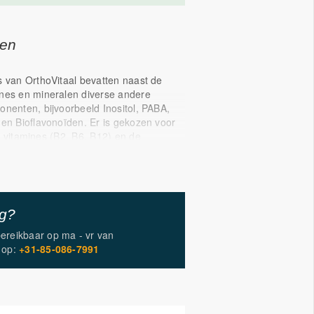
gen
s van OrthoVitaal bevatten naast de
nes en mineralen diverse andere
onenten, bijvoorbeeld Inositol, PABA,
 en Bioflavonoïden. Er is gekozen voor
B vitamines (B2, B6, B12) en de
aalingrediënten zoals
, kopercitraat, mangaancitraat en
. OrthoVitaal heeft tevens als één van de
mules een tocoferolen mix van natuurlijk
ferolen, namelijk de alfa, beta, gamma
ig?
olen.
bereikbaar op
ma - vr
van
ho Multi Anti Aging zijn de
op:
+31-85-086-7991
ifiek gericht op anti aging. Deze Multi
nnovatieve ingrediënt PQQ. Daarnaast
eptides toegevoegd en zijn resveratrol,
hine componenten die deze multi
.