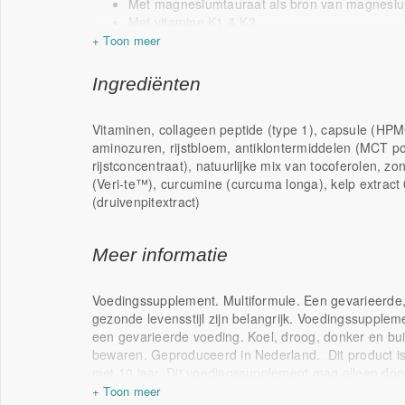
Met magnesiumtauraat als bron van magnesi
Met vitamine K1 & K2
Ruim in vitamine C in de vorm van ascorbaten 
Foliumzuur als folaat
Bevat PABA en inositol
Ingrediënten
Selenium uit natriumseleniet en seleniummeth
Vitaminen, collageen peptide (type 1), capsule (HPM
aminozuren, rijstbloem, antiklontermiddelen (MCT po
rijstconcentraat)
, natuurlijke mix van tocoferolen, zo
(Veri-te™), curcumine (curcuma longa), kelp extrac
(druivenpitextract)
Meer informatie
Voedingssupplement. Multiformule. Een gevarieerde
gezonde levensstijl zijn belangrijk. Voedingssupple
een gevarieerde voeding. Koel, droog, donker en bui
bewaren. Geproduceerd in Nederland.
Dit product i
met 10 jaar. Dit voedingssupplement mag alleen do
niet tijdens zwangerschap of bij lactatie. Overleg bi