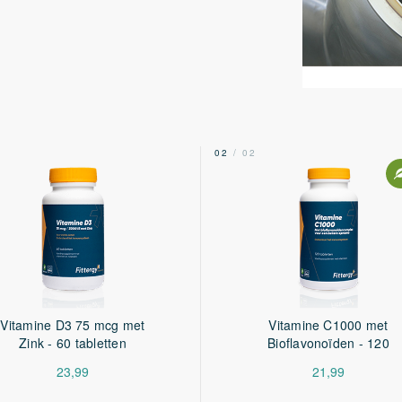
200 mcg
100%
200 mcg
8000%
100 mcg
200%
m
14.3 mg
2%
2
02
/ 02
41.56 mg
11%
m-L-
180 mg
225%
Vitamine D3 75 mcg met
Vitamine C1000 met
50 mg
Zink - 60 tabletten
Bioflavonoïden - 120
2 mg
tabletten
23,99
21,99
20 mg