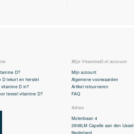
amma)
2 mg
15 mg
0.5 mg
1000 mcg
15 mg
tie
Mijn VitamineD.nl account
25 mg
vitamine D?
Mijn account
25 mcg
 D tekort en herstel
Algemene voorwaarden
 vitamine D in?
Artikel retourneren
30 mg
oor teveel vitamine D?
FAQ
40 mg
Adres
10 mg
Molenbaan 4
30 mg
2908LM Capelle aan den IJssel
Nederland
7 mg
50%