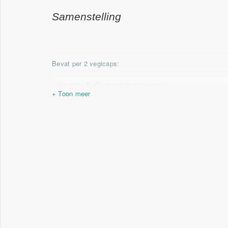
(antistollingsmiddelen zoals warfarine, acenocouma
een deskundige alvorens een vitamine K2 supplemen
Samenstelling
Dit product bevat p
yrroloquinoline quinon (PQQ) v
geregistreerd handelsmerk van MGC (Japan).
Bevat per 2 vegicaps:
Vitamine D
(Cholecalciferol (vegan))
Vitamine E
(natuurlijk vitamine E succinaat)
Vitamine K2
Vitamine B1
(Thiamine HCl)
Vitamine B2
(Riboflavine-5-fosfaat)
Vitamine B3
(20mg Niacinamide, 10mg Niacine)
Vitamine B5
(Calcium pantothenaat)
Vitamine B6
(Pyridoxaal-5-fosfaat)