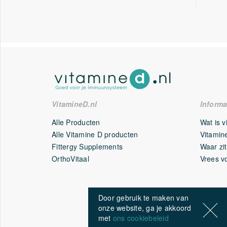
Natuurlijke gemengde tocoferolen
(alfa, beta, delta, g
Inositol
Luteïne
PQQ
(pyrroloquinoline quinon)
PABA
(Para Amino Benzoic Acid)
VitamineD.nl
Informa
Co enzym Q10
(ubiquinone)
Alle Producten
Wat is 
Vitamine K1
Alle Vitamine D producten
Vitamine
Fittergy Supplements
Waar zit
Kurkuma Blend
(Curcuma longa, curcumine)
OrthoVitaal
Vrees v
Lecithine
(Zonnebloem Lecithine)
OPC
(druivenpitextract 95% OPC)
Door gebruik te maken van
resveratrol
(Veri-te™)
onze website, ga je akkoord
met
ons cookiebeleid
IJzer
(-bisglycinaat)