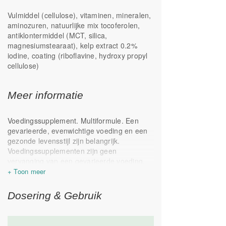
Ruim in vitamine C
Vulmiddel (cellulose), vitaminen, mineralen,
Foliumzuur als folaat
aminozuren, natuurlijke mix tocoferolen,
Bevat PABA en inositol
antiklontermiddel (MCT, silica,
Selenium uit natriumseleniet en
magnesiumstearaat), kelp extract 0.2%
seleniummethionine
iodine, coating (riboflavine, hydroxy propyl
cellulose)
Meer informatie
Voedingssupplement. Multiformule. Een
gevarieerde, evenwichtige voeding en een
gezonde levensstijl zijn belangrijk.
Voedingssupplementen zijn geen
vervanging van een gevarieerde voeding.
Koel, droog, donker en buiten het bereik
van kinderen bewaren. Geproduceerd in
Nederland. Dit product bevat een
Dosering & Gebruik
droogzakje (silica) wat niet geschikt is voor
consumptie