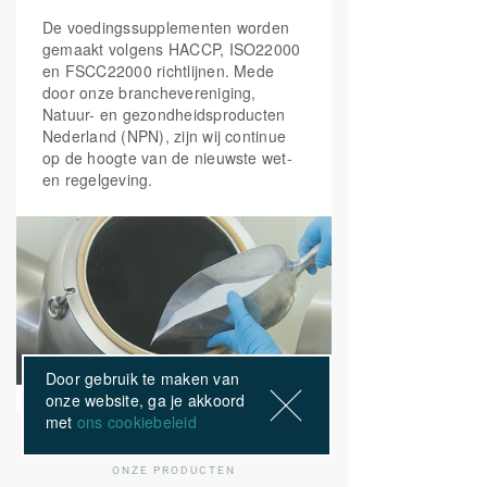
vermoeidheid
Niacine)
De voedingssupplementen worden
gemaakt volgens HACCP, ISO22000
en FSCC22000 richtlijnen. Mede
Vitamine B5
(calcium
18 mg
300%
door onze branchevereniging,
pantothenaat)
Natuur- en gezondheidsproducten
Nederland (NPN), zijn wij continue
op de hoogte van de nieuwste wet-
Vitamine B6
(Pyridoxaal-5-
3 mg
214%
en regelgeving.
fosfaat)
Foliumzuur
(5-MTHF
200 mcg
100%
Quatrefolic®)
Vitamine B12
(25mcg
50 mcg
2000%
Adenosylcobalamine,
25mcg Methylcobalamine)
Door gebruik te maken van
onze website, ga je akkoord
met
ons cookiebeleid
Biotine
100 mcg
200%
ONZE PRODUCTEN