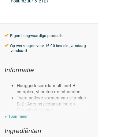
Foliumzuur & B12)
Eigen hoogwaardige productie
Op werkdagen voor 16:00 besteld, vandaag
verstuurd
Informatie
Hooggedoseerde multi met B-
complex, vitamine en mineralen
Twee actieve vormen van vitamine
B12: Adenosylcobalamine en
Methylcobalamine
Onderscheidend door o.a. vegan D3
Met magnesiumtauraat als bron van
magnesium
Ingrediënten
Met vitamine K1 & K2