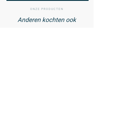
ONZE PRODUCTEN
Anderen kochten ook
01
/ 02
Vitamine D3 75 mcg met
Zink - 60 tabletten
23,99