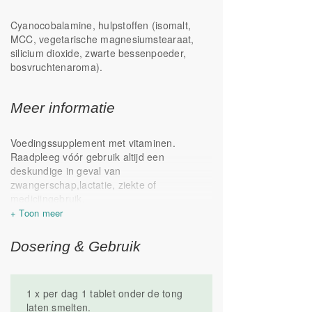
Cyanocobalamine, hulpstoffen (isomalt,
MCC, vegetarische magnesiumstearaat,
silicium dioxide, zwarte bessenpoeder,
bosvruchtenaroma).
Meer informatie
Voedingssupplement met vitaminen.
Raadpleeg vóór gebruik altijd een
deskundige in geval van
zwangerschap,lactatie, ziekte of
medicijngebruik.
Een gevarieerde, evenwichtige voeding en
een gezonde levensstijl zijn belangrijk. Een
voedingssupplement is geen vervanging
Dosering & Gebruik
voor een gevarieerde voeding. Buiten
bereik van kinderen bewaren. Droog en op
kamertemperatuur bewaren. Geproduceerd
1 x per dag 1 tablet onder de tong
in Nederland.
laten smelten.