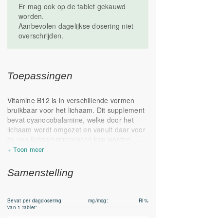
Er mag ook op de tablet gekauwd
worden.
Aanbevolen dagelijkse dosering niet
overschrijden.
Toepassingen
Vitamine B12 is in verschillende vormen
bruikbaar voor het lichaam. Dit supplement
bevat cyanocobalamine, welke door het
lichaam wordt omgezet en vanuit daar voor
tal van lichaamsprocessen kan worden
ingezet. Er zijn diverse B12 producten in het
assortiment van OrthoVitaal, dus mochten
toevoegingen van folaat of actieve B6 van
Samenstelling
waarde zijn zijn er diverse andere product
mogelijkheden.
Bevat per dagdosering
mg/mcg:
RI%
Er is veel onderzoek gedaan naar vitamine
van 1 tablet:
B12, dit heeft geresulteerd in vele