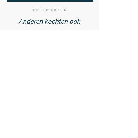
ONZE PRODUCTEN
Anderen kochten ook
01
/ 02
Vitamine D3 75 mcg met
Zink - 60 tabletten
23,99