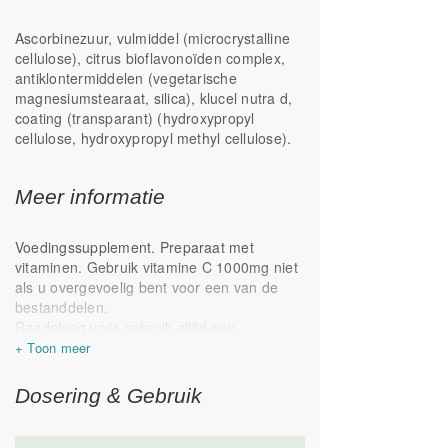
Ascorbinezuur, vulmiddel (microcrystalline
cellulose), citrus bioflavonoïden complex,
antiklontermiddelen (vegetarische
magnesiumstearaat, silica), klucel nutra d,
coating (transparant) (hydroxypropyl
cellulose, hydroxypropyl methyl cellulose).
Meer informatie
Voedingssupplement. Preparaat met
vitaminen. Gebruik vitamine C 1000mg niet
als u overgevoelig bent voor een van de
bestanddelen.
Raadpleeg vóór gebruik altijd een
deskundige in geval van zwangerschap,
lactatie, ziekte of medicijngebruik. Een
gevarieerde, evenwichtige voeding en een
Dosering & Gebruik
gezonde levensstijl zijn belangrijk.
Een voedingssupplement is geen
vervanging voor een gevarieerde voeding.