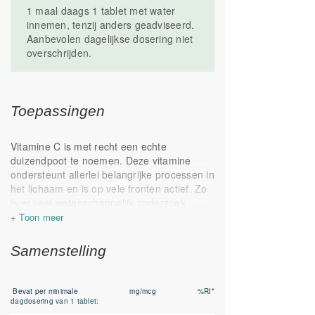
1 maal daags 1 tablet met water
Buiten bereik van kinderen houden.
innemen, tenzij anders geadviseerd.
Droog en op kamertemperatuur bewaren.
Aanbevolen dagelijkse dosering niet
Geproduceerd in Nederland
overschrijden.
Toepassingen
Vitamine C is met recht een echte
duizendpoot te noemen. Deze vitamine
ondersteunt allerlei belangrijke processen in
het lichaam en is op vele fronten actief. Zo
is er veel wetenschappelijk onderzoek
gedaan met Vitamine C, dit heeft geleid tot
een groot aantal onderbouwde
gezondheidsclaims die met Vitamine C
Samenstelling
gedaan mogen worden. Zie hieronder de
weergave hiervan
Bevat per minimale
mg/mcg
%RI*
Het immuunsysteem is het meest bekende
dagdosering van 1 tablet:
werkgebied van vitamine C, Vitamine C