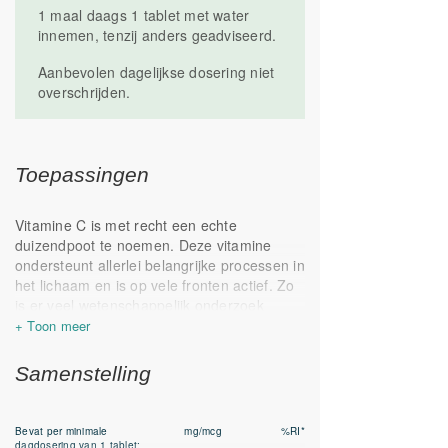
1 maal daags 1 tablet met water
Buiten bereik van kinderen houden.
innemen, tenzij anders geadviseerd.
Droog en op kamertemperatuur bewaren.
Geproduceerd in Nederland.
Aanbevolen dagelijkse dosering niet
overschrijden.
Toepassingen
Vitamine C is met recht een echte
duizendpoot te noemen. Deze vitamine
ondersteunt allerlei belangrijke processen in
het lichaam en is op vele fronten actief. Zo
is er veel wetenschappelijk onderzoek
gedaan met Vitamine C, dit heeft geleid tot
een groot aantal onderbouwde
gezondheidsclaims die met Vitamine C
Samenstelling
gedaan mogen worden. Zie hieronder de
weergave hiervan
Bevat per minimale
mg/mcg
%RI*
Het immuunsysteem is het meest bekende
dagdosering van 1 tablet: