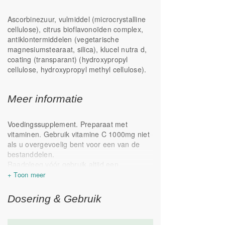
Ascorbinezuur, vulmiddel (microcrystalline
cellulose), citrus bioflavonoïden complex,
antiklontermiddelen (vegetarische
magnesiumstearaat, silica), klucel nutra d,
coating (transparant) (hydroxypropyl
cellulose, hydroxypropyl methyl cellulose).
Meer informatie
Voedingssupplement. Preparaat met
vitaminen. Gebruik vitamine C 1000mg niet
als u overgevoelig bent voor een van de
bestanddelen.
Raadpleeg vóór gebruik altijd een
deskundige in geval van zwangerschap,
lactatie, ziekte of medicijngebruik.
Een gevarieerde, evenwichtige voeding en
Dosering & Gebruik
een gezonde levensstijl zijn belangrijk.
Een voedingssupplement is geen
vervanging voor een gevarieerde voeding.