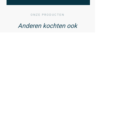
ONZE PRODUCTEN
Anderen kochten ook
01
/ 02
Vitamine D3 75 mcg met
Zink - 60 tabletten
23,99