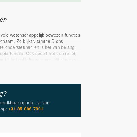
gen
 vele wetenschappelijk bewezen functies
lichaam. Zo blijkt vitamine D ons
e ondersteunen en is het van belang
pierfunctie. Ook speelt het een rol bij
 bij het celdelingsproces. Bij kinderen
 voor vitamine D dat calcium en fosfor
n de botten en tanden worden
er helpt vitamine D om de risico's van
deren, in verband met
teit en spierzwakte. Vallen is een
ig?
r botbreuken bij mannen en vrouwen
bereikbaar op
ma - vr
van
op:
+31-85-086-7991
 verschillende gezondheidsclaims op
 rol in de calciumhuishouding
or het celdelingsproces