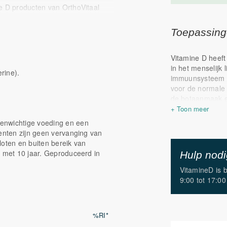
e D producten van OrthoVitaal
elijk Vitamine D3. Om vitamine D
Vitamine D suppletie wordt door de
Toepassin
 ouderen, mensen met een getinte
Vitamine D heeft
in het menselijk 
erine).
immuunsysteem t
voor de normale s
de botaanmaak en
in de groei zorgt
uit de voeding i
enwichtige voeding en een
vastgelegd. Verd
menten zijn geen vervanging van
vallen te vermin
loten en buiten bereik van
houdingsinstabili
n met 10 jaar. Geproduceerd in
Hulp nod
risicofactor voo
vanaf 60 jaar.
VitamineD is 
9:00 tot 17:00
Zie hieronder de
Vitamine D:
Speelt een
%RI*
Is goed vo