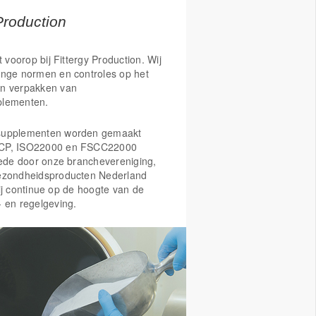
ehoud van sterke botten
or de werking van de spieren
Production
t de afweer van het lichaam
 rol bij de botaanmaak van kinderen
t voorop bij Fittergy Production. Wij
oe bij dat calcium goed uit de voeding
enge normen en controles op het
enomen
n verpakken van
 immuunsysteem van kinderen
plementen.
aan een sterk gebit
 risico's van vallen te verminderen, in
t houdingsinstabiliteit en spierzwakte.
supplementen worden gemaakt
en risicofactor voor botbreuken bij
CP, ISO22000 en FSCC22000
vrouwen vanaf 60 jaar.
Mede door onze branchevereniging,
ezondheidsproducten Nederland
ij continue op de hoogte van de
- en regelgeving.