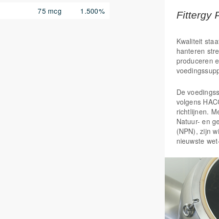
Voor het b
75 mcg
1.500%
Is goed vo
Fittergy 
Ondersteun
Speelt een
Kwaliteit staa
Draagt ert
hanteren str
wordt opg
produceren e
Helpt het
voedingssup
Draagt bij 
Helpt om de
verband me
De voedings
Vallen is e
volgens HAC
mannen en 
richtlijnen. 
Natuur- en g
(NPN), zijn w
nieuwste wet