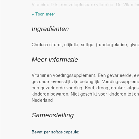
Vitamine D is een vetoplosbare vitamine. De Vitamin
bevatten de meest actieve vorm van vitamine D, nam
zelf aan te maken in de huid heb je zonlicht nodig. 
Gezondheidsraad geadviseerd voor jonge kinderen,
Ingrediënten
huidskleur en zwangere vrouwen.
Cholecalciferol, olijfolie, softgel (rundergelatine, glyc
Meer informatie
Vitaminen voedingssupplement. Een gevarieerde, ev
gezonde levensstijl zijn belangrijk. Voedingssupple
een gevarieerde voeding. Koel, droog, donker, afges
kinderen bewaren. Niet geschikt voor kinderen tot e
Nederland
Samenstelling
Bevat per softgelcapsule: