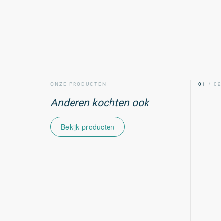
00
/ 02
01
/ 0
ONZE PRODUCTEN
Anderen kochten ook
Bekijk producten